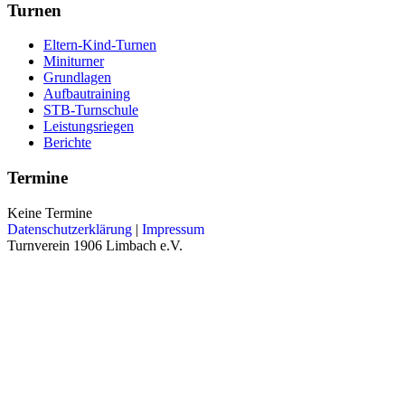
Turnen
Eltern-Kind-Turnen
Miniturner
Grundlagen
Aufbautraining
STB-Turnschule
Leistungsriegen
Berichte
Termine
Keine Termine
Datenschutzerklärung
|
Impressum
Turnverein 1906 Limbach e.V.